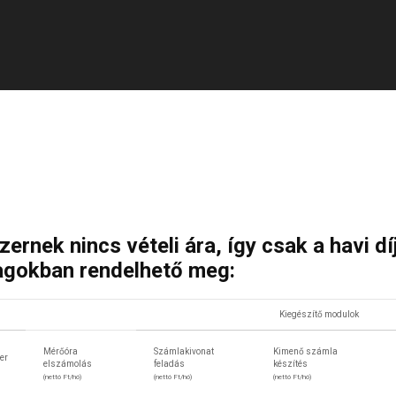
rnek nincs vételi ára, így csak a havi dí
agokban rendelhető meg:
Kiegészítő modulok
Mérőóra
Számlakivonat
Kimenő számla
er
elszámolás
feladás
készítés
(nettó Ft/hó)
(nettó Ft/hó)
(nettó Ft/hó)