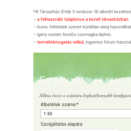
*A Társasház-Érték 5 rendszer 50 albetét kezelés
–
a felhasználó tulajdonos a kezelt társasházban
,
– licenc feltételek szerint korlátlan ideig használha
– igény esetén fizetős csomagba léphet,
–
terméktámogatás nélkül
, ingyenes fórum használ
Szolgáltatási ár beállí
Állítsa össze a számára leghatékonyabb konfigurá
Albetétek száma:
*
Szolgáltatás alapára: