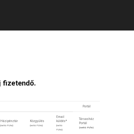
j fizetendő.
Portál
Email
Társasház
Házipénztár
Közgyűlés
küldés*
Portál
(nettó Ft/hó)
(nettó Ft/hó)
(nettó
(nettó Ft/h
ó)
Ft/hó)