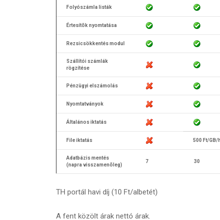
Folyószámla listák
Értesítõk nyomtatása
Rezsicsökkentés modul
Szállítói számlák
rögzítése
Pénzügyi elszámolás
Nyomtatványok
Általános iktatás
File iktatás
500 Ft/GB/
Adatbázis mentés
7
30
(napra visszamenõleg)
TH portál havi díj (10 Ft/albetét)
A fent közölt árak nettó árak.