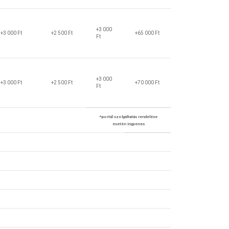
+3 000
+3 000 Ft
+2 500 Ft
+65 000 Ft
Ft
+3 000
+3 000 Ft
+2 500 Ft
+70 000 Ft
Ft
*portál szolgáltatás rendelése
esetén ingyenes