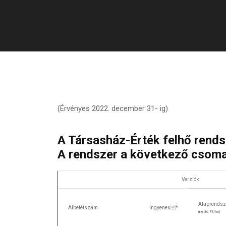
(Érvényes 2022. december 31- ig)
A Társasház-Érték felhő rendsze
A rendszer a következő csom
Verziók
Alaprendsz
Albetétszám
Ingyenes*
(nettó Ft/hó)