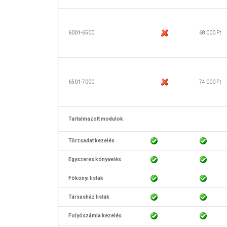
6001-6500
68 000 Ft
6501-7000
74 000 Ft
Tartalmazott modulok
Törzsadat kezelés
Egyszeres könyvelés
Fõkönyi listák
Társasház listák
Folyószámla kezelés