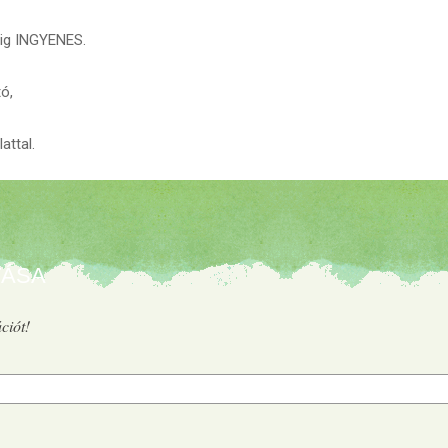
éig INGYENES.
tó,
attal.
tása
ciót!