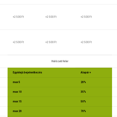
+2 500 Ft
+2 500 Ft
+2 500 Ft
+2 500 Ft
+2 500 Ft
+2 500 Ft
Hálózati felár
Egyidejû bejelentkezés
Alapár +
max 5
20%
max 10
35%
max 15
50%
max 20
70%