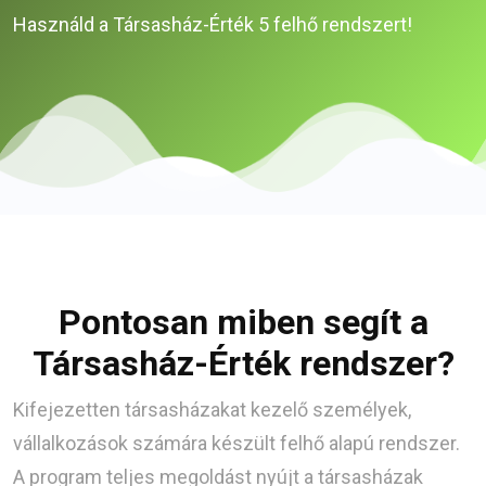
Használd a Társasház-Érték 5 felhő rendszert!
Pontosan miben segít a
Társasház-Érték rendszer?
Kifejezetten társasházakat kezelő személyek,
vállalkozások számára készült felhő alapú rendszer.
A program teljes megoldást nyújt a társasházak