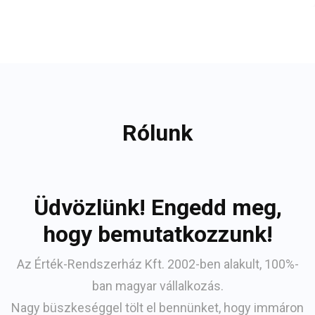
Rólunk
Üdvözlünk! Engedd meg,
hogy bemutatkozzunk!
Az Érték-Rendszerház Kft. 2002-ben alakult, 100%-
ban magyar vállalkozás.
Nagy büszkeséggel tölt el bennünket, hogy immáron