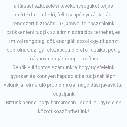
a társasházkezelési tevékenységüket teljes
mértékben lefedő, felhő alapú nyilvántartási
rendszert biztosítsunk, amivel felhasználóink
csökkenteni tudják az adminisztrációs terheket, és
amivel rengeteg időt, energiát, ezzel együtt pénzt
spórolnak, az így felszabaduló erőforrásaikat pedig
máshova tudják csoportosítani.
Rendkívül fontos számunkra, hogy ügyfeleink
gyorsan és könnyen kapcsolatba tudjanak lépni
velünk, a felmerülő problémákra megoldási javaslattal
reagáljunk.
Bízunk benne, hogy hamarosan Téged is ügyfeleink
között köszönthetünk!