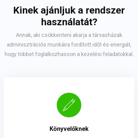
Kinek ajánljuk a rendszer
használatát?
Annak, aki csökkenteni akarja a társasházak
adminisztrációs munkáira fordított időt és energiát,
hogy többet foglalkozhasson a kezelési feladatokkal.
Könyvelőknek