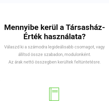
Mennyibe kerül a Társasház-
Érték használata?
Válaszd ki a számodra legideálisabb csomagot, vagy
állítsd össze szabadon, modulonként.
Az árak nettó összegben kerültek feltüntetésre.