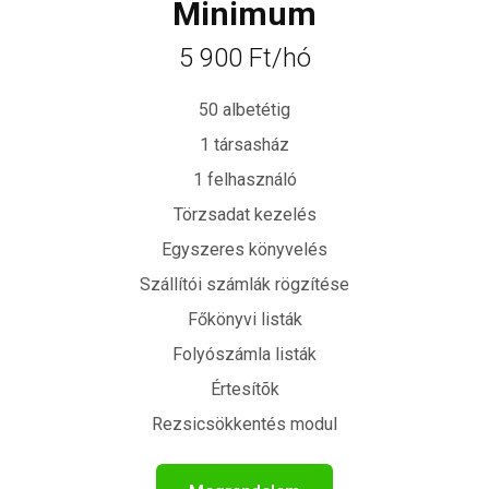
Minimum
5 900 Ft/hó
50 albetétig
1 társasház
1 felhasználó
Törzsadat kezelés
Egyszeres könyvelés
Szállítói számlák rögzítése
Főkönyvi listák
Folyószámla listák
Értesítõk
Rezsicsökkentés modul