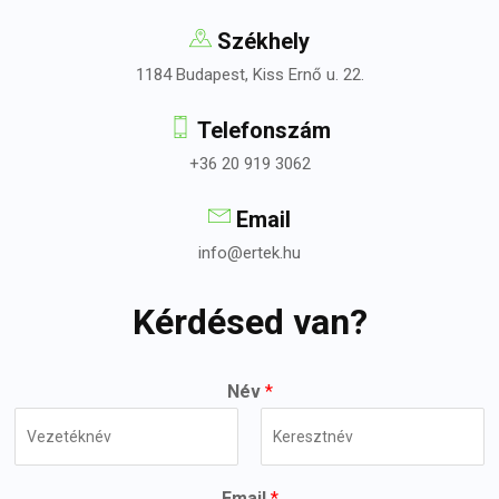
Székhely
1184 Budapest, Kiss Ernő u. 22.
Telefonszám
+36 20 919 3062
Email
info@ertek.hu
Kérdésed van?
Név
*
First
Last
Email
*