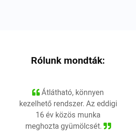
Rólunk mondták:
Gyors, megbízható csapat.
Profi fejlesztői csapat.
Átlátható, könnyen
kezelhető rendszer. Az eddigi
A felmerülő problémákra
Rendszereik pontosak, a
rövid időn belül reagálnak,
munkavégzés velük
16 év közös munka
miden esetben a megoldásra
meghozta gyümölcsét.
rendkívül hatékony.