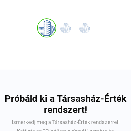
keresik a választ.
Próbáld ki a Társasház-Érték
rendszert!
Ismerkedj meg a Társasház-Érték rendszerrel!