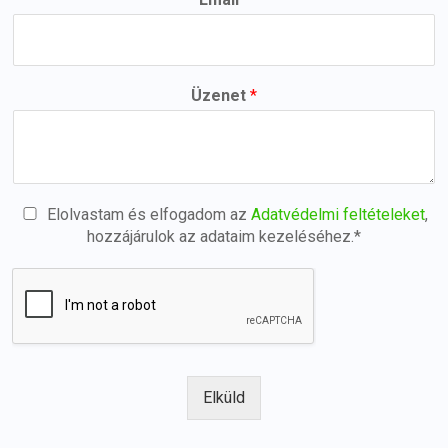
Üzenet
*
C
Elolvastam és elfogadom az
Adatvédelmi feltételeket
,
h
hozzájárulok az adataim kezeléséhez.*
e
c
k
b
o
x
e
s
Elküld
*