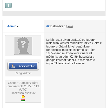
Admin
#2
Beküldve :
4 éve
Leírást csak olyan eszközökre tudunk
biztosítani amivel rendelkezünk és előtte ki
tudunk próbálni. Mivel cégünk nem
rendelkezik macintosh termékkel, így
100%-osan működő leírást nem áll
módunkban adni. Kérjük használja a
google keresőt "MacOS pfx certificate
import" kifejezésekre keresve.
Rang: Admin
Csoport: Adminisztrátor
Csatlakozott: 2015.07.19.
(UTC)
Hozzászólások: 32