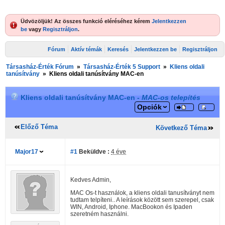
Üdvözöljük! Az összes funkció eléréséhez kérem
Jelentkezzen
be
vagy
Regisztráljon
.
Fórum
Aktív témák
Keresés
Jelentkezzen be
Regisztráljon
Társasház-Érték Fórum
»
Társasház-Érték 5 Support
»
Kliens oldali
tanúsítvány
»
Kliens oldali tanúsítvány MAC-en
Kliens oldali tanúsítvány MAC-en -
MAC-os telepítés
Opciók
Előző Téma
Következő Téma
Major17
#1
Beküldve :
4 éve
Kedves Admin,
MAC Os-t használok, a kliens oldali tanusítványt nem
tudtam telpíteni.. A leírások között sem szerepel, csak
WIN, Android, Iphone. MacBookon és Ipaden
szeretném használni.