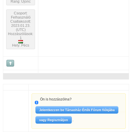
Rang: Újonc
Csoport:
Felhasználó
Csatlakozott:
2023.01.23.
(UTC)
Hozzászólások:
1
Hely: Pécs
Ön is hozzászólna?
Jelentkezzen be Társasház-Érték Fórum fiókjába
.
vagy Regisztráljon