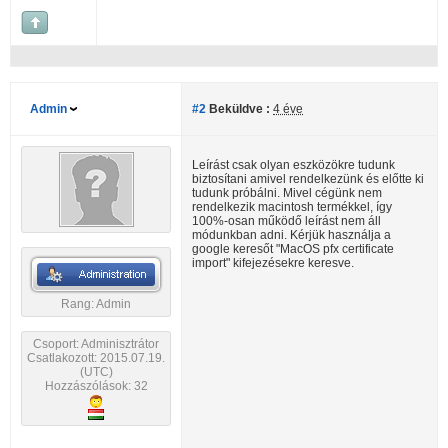
Admin
#2
Beküldve :
4 éve
Leírást csak olyan eszközökre tudunk
biztosítani amivel rendelkezünk és előtte ki
tudunk próbálni. Mivel cégünk nem
rendelkezik macintosh termékkel, így
100%-osan működő leírást nem áll
módunkban adni. Kérjük használja a
google keresőt "MacOS pfx certificate
import" kifejezésekre keresve.
Rang: Admin
Csoport: Adminisztrátor
Csatlakozott: 2015.07.19.
(UTC)
Hozzászólások: 32