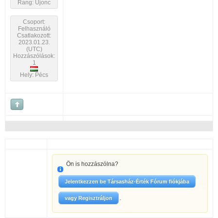
Rang: Újonc
Csoport:
Felhasználó
Csatlakozott:
2023.01.23.
(UTC)
Hozzászólások:
1
Hely: Pécs
Ön is hozzászólna?
Jelentkezzen be Társasház-Érték Fórum fiókjába
.
vagy Regisztráljon