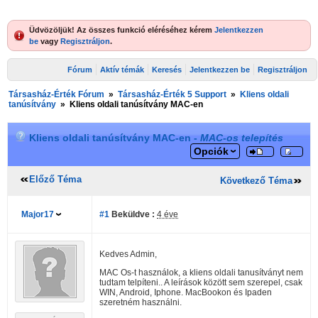
Üdvözöljük! Az összes funkció eléréséhez kérem
Jelentkezzen
be
vagy
Regisztráljon
.
Fórum
Aktív témák
Keresés
Jelentkezzen be
Regisztráljon
Társasház-Érték Fórum
»
Társasház-Érték 5 Support
»
Kliens oldali
tanúsítvány
»
Kliens oldali tanúsítvány MAC-en
Kliens oldali tanúsítvány MAC-en -
MAC-os telepítés
Opciók
Előző Téma
Következő Téma
Major17
#1
Beküldve :
4 éve
Kedves Admin,
MAC Os-t használok, a kliens oldali tanusítványt nem
tudtam telpíteni.. A leírások között sem szerepel, csak
WIN, Android, Iphone. MacBookon és Ipaden
szeretném használni.