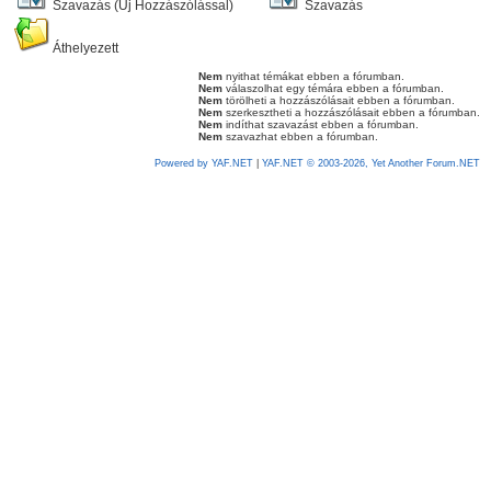
Szavazás (Új Hozzászólással)
Szavazás
Áthelyezett
Nem
nyithat témákat ebben a fórumban.
Nem
válaszolhat egy témára ebben a fórumban.
Nem
törölheti a hozzászólásait ebben a fórumban.
Nem
szerkesztheti a hozzászólásait ebben a fórumban.
Nem
indíthat szavazást ebben a fórumban.
Nem
szavazhat ebben a fórumban.
Powered by YAF.NET
|
YAF.NET © 2003-2026, Yet Another Forum.NET