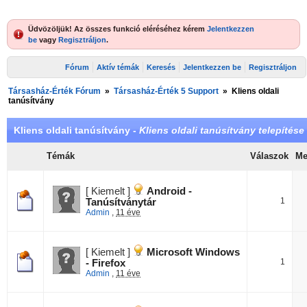
Üdvözöljük! Az összes funkció eléréséhez kérem
Jelentkezzen
be
vagy
Regisztráljon
.
Fórum
Aktív témák
Keresés
Jelentkezzen be
Regisztráljon
Társasház-Érték Fórum
»
Társasház-Érték 5 Support
»
Kliens oldali
tanúsítvány
Kliens oldali tanúsítvány -
Kliens oldali tanúsítvány telepítése
Témák
Válaszok
Me
[ Kiemelt ]
Android -
1
Tanúsítványtár
Admin
,
11 éve
[ Kiemelt ]
Microsoft Windows
1
- Firefox
Admin
,
11 éve