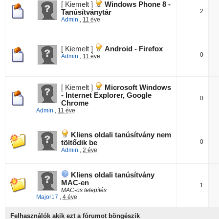
[ Kiemelt ]
Windows Phone 8 -
2
Tanúsítványtár
Admin
,
11 éve
[ Kiemelt ]
Android - Firefox
0
Admin
,
11 éve
[ Kiemelt ]
Microsoft Windows
- Internet Explorer, Google
0
Chrome
Admin
,
11 éve
Kliens oldali tanúsítvány nem
0
töltődik be
Admin
,
2 éve
Kliens oldali tanúsítvány
MAC-en
1
MAC-os telepítés
Major17
,
4 éve
Felhasználók akik ezt a fórumot böngészik