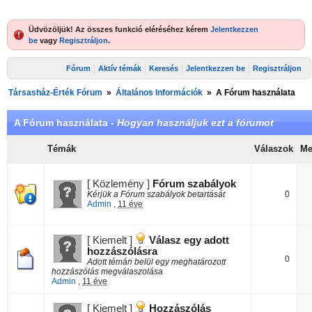
Üdvözöljük! Az összes funkció eléréséhez kérem
Jelentkezzen
be
vagy
Regisztráljon
.
Fórum
Aktív témák
Keresés
Jelentkezzen be
Regisztráljon
Társasház-Érték Fórum
»
Általános Információk
»
A Fórum használata
A Fórum használata -
Hogyan használjuk ezt a fórumot
Témák
Válaszok
Me
[ Közlemény ]
Fórum szabályok
Kérjük a Fórum szabályok betartását
0
Admin
,
11 éve
[ Kiemelt ]
Válasz egy adott
hozzászólásra
0
Adott témán belül egy meghatározott
hozzászólás megválaszolása
Admin
,
11 éve
[ Kiemelt ]
Hozzászólás