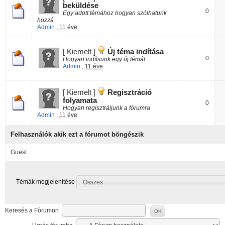
beküldése
0
Egy adott témához hogyan szólhatunk
hozzá
Admin
,
11 éve
[ Kiemelt ]
Új téma indítása
0
Hogyan indítsunk egy új témát
Admin
,
11 éve
[ Kiemelt ]
Regisztráció
folyamata
0
Hogyan regisztráljunk a fórumra
Admin
,
11 éve
Felhasználók akik ezt a fórumot böngészik
Guest
Témák megjelenítése
Összes
Keresés a Fórumon
OK