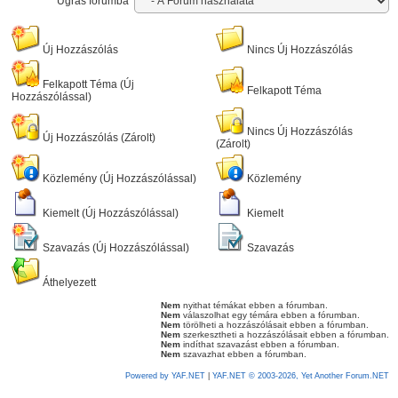
Ugrás fórumba
Új Hozzászólás
Nincs Új Hozzászólás
Felkapott Téma (Új
Felkapott Téma
Hozzászólással)
Nincs Új Hozzászólás
Új Hozzászólás (Zárolt)
(Zárolt)
Közlemény (Új Hozzászólással)
Közlemény
Kiemelt (Új Hozzászólással)
Kiemelt
Szavazás (Új Hozzászólással)
Szavazás
Áthelyezett
Nem
nyithat témákat ebben a fórumban.
Nem
válaszolhat egy témára ebben a fórumban.
Nem
törölheti a hozzászólásait ebben a fórumban.
Nem
szerkesztheti a hozzászólásait ebben a fórumban.
Nem
indíthat szavazást ebben a fórumban.
Nem
szavazhat ebben a fórumban.
Powered by YAF.NET
|
YAF.NET © 2003-2026, Yet Another Forum.NET