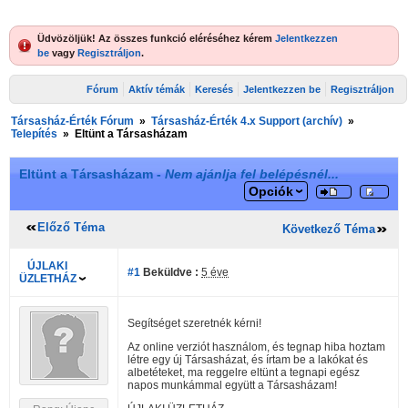
Üdvözöljük! Az összes funkció eléréséhez kérem
Jelentkezzen
be
vagy
Regisztráljon
.
Fórum
Aktív témák
Keresés
Jelentkezzen be
Regisztráljon
Társasház-Érték Fórum
»
Társasház-Érték 4.x Support (archív)
»
Telepítés
»
Eltünt a Társasházam
Eltünt a Társasházam -
Nem ajánlja fel belépésnél...
Opciók
Előző Téma
Következő Téma
ÚJLAKI
#1
Beküldve :
5 éve
ÜZLETHÁZ
Segítséget szeretnék kérni!
Az online verziót használom, és tegnap hiba hoztam
létre egy új Társasházat, és írtam be a lakókat és
albetéteket, ma reggelre eltünt a tegnapi egész
napos munkámmal együtt a Társasházam!