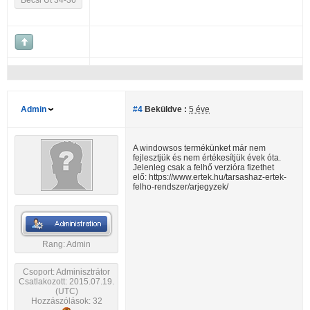
Bécsi Út 34-36
Admin
#4
Beküldve :
5 éve
A windowsos termékünket már nem
fejlesztjük és nem értékesítjük évek óta.
Jelenleg csak a felhő verzióra fizethet
elő: https://www.ertek.hu/tarsashaz-ertek-
felho-rendszer/arjegyzek/
Rang: Admin
Csoport: Adminisztrátor
Csatlakozott: 2015.07.19.
(UTC)
Hozzászólások: 32