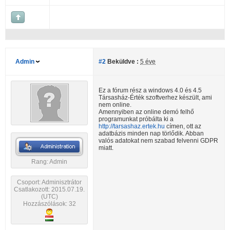
Admin
#2
Beküldve :
5 éve
Ez a fórum rész a windows 4.0 és 4.5
Társasház-Érték szoftverhez készült, ami
nem online.
Amennyiben az online demó felhő
programunkat próbálta ki a
http://tarsashaz.ertek.hu
címen, ott az
adatbázis minden nap törlődik. Abban
valós adatokat nem szabad felvenni GDPR
miatt.
Rang: Admin
Csoport: Adminisztrátor
Csatlakozott: 2015.07.19.
(UTC)
Hozzászólások: 32