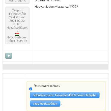
ÚJLAKI ÜZLETHÁZ
Rang: Újonc
Hogyan tudom visszahozni????
Csoport:
Felhasználó
Csatlakozott:
2021.02.22.
(UTC)
Hozzászólások:
2
Hely: Budapest.
Bécsi Út 34-36
Ön is hozzászólna?
Jelentkezzen be Társasház-Érték Fórum fiókjába
.
vagy Regisztráljon