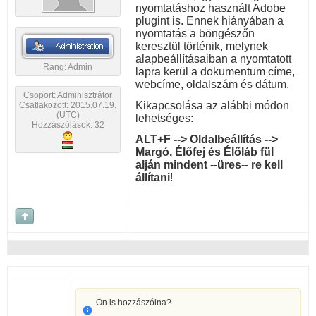
nyomtatáshoz használt Adobe
plugint is. Ennek hiányában a
nyomtatás a böngészőn
keresztül történik, melynek
alapbeállításaiban a nyomtatott
Rang: Admin
lapra kerül a dokumentum címe,
webcíme, oldalszám és dátum.
Csoport: Adminisztrátor
Kikapcsolása az alábbi módon
Csatlakozott: 2015.07.19.
(UTC)
lehetséges:
Hozzászólások: 32
ALT+F --> Oldalbeállítás -->
Margó, Élőfej és Élőláb fül
alján mindent --üres-- re kell
állítani
!
Ön is hozzászólna?