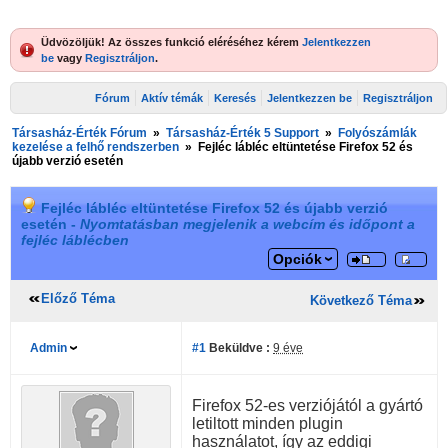
Üdvözöljük! Az összes funkció eléréséhez kérem
Jelentkezzen
be
vagy
Regisztráljon
.
Fórum
Aktív témák
Keresés
Jelentkezzen be
Regisztráljon
Társasház-Érték Fórum
»
Társasház-Érték 5 Support
»
Folyószámlák
kezelése a felhő rendszerben
»
Fejléc lábléc eltüntetése Firefox 52 és
újabb verzió esetén
Fejléc lábléc eltüntetése Firefox 52 és újabb verzió
esetén -
Nyomtatásban megjelenik a webcím és időpont a
fejléc láblécben
Opciók
Előző Téma
Következő Téma
Admin
#1
Beküldve :
9 éve
Firefox 52-es verziójától a gyártó
letiltott minden plugin
használatot, így az eddigi