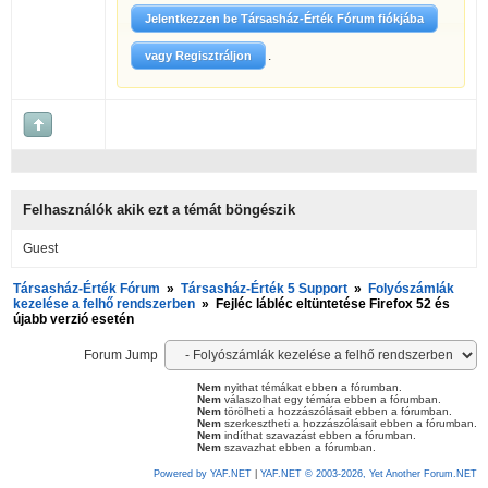
Jelentkezzen be Társasház-Érték Fórum fiókjába
.
vagy Regisztráljon
Felhasználók akik ezt a témát böngészik
Guest
Társasház-Érték Fórum
»
Társasház-Érték 5 Support
»
Folyószámlák
kezelése a felhő rendszerben
»
Fejléc lábléc eltüntetése Firefox 52 és
újabb verzió esetén
Forum Jump
Nem
nyithat témákat ebben a fórumban.
Nem
válaszolhat egy témára ebben a fórumban.
Nem
törölheti a hozzászólásait ebben a fórumban.
Nem
szerkesztheti a hozzászólásait ebben a fórumban.
Nem
indíthat szavazást ebben a fórumban.
Nem
szavazhat ebben a fórumban.
Powered by YAF.NET
|
YAF.NET © 2003-2026, Yet Another Forum.NET