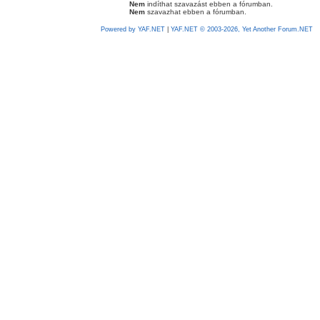
Nem
indíthat szavazást ebben a fórumban.
Nem
szavazhat ebben a fórumban.
Powered by YAF.NET
|
YAF.NET © 2003-2026, Yet Another Forum.NET