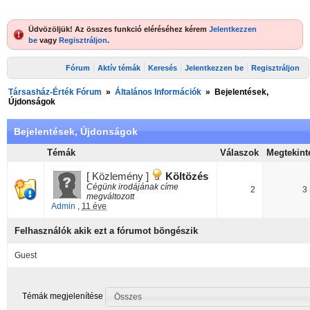
Üdvözöljük! Az összes funkció eléréséhez kérem
Jelentkezzen
be
vagy
Regisztráljon
.
Fórum
Aktív témák
Keresés
Jelentkezzen be
Regisztráljon
Társasház-Érték Fórum
»
Általános Információk
»
Bejelentések,
Újdonságok
Bejelentések, Újdonságok
Témák
Válaszok
Megtekint
[ Közlemény ]
Költözés
Cégünk irodájának címe
2
3
megváltozott
Admin
,
11 éve
Felhasználók akik ezt a fórumot böngészik
Guest
Témák megjelenítése
Összes