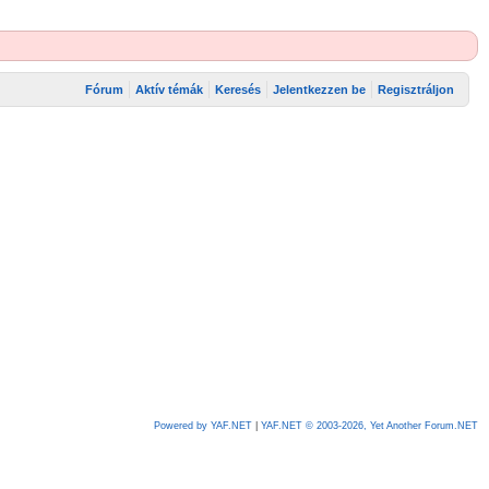
Fórum
Aktív témák
Keresés
Jelentkezzen be
Regisztráljon
Powered by YAF.NET
|
YAF.NET © 2003-2026, Yet Another Forum.NET